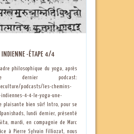
 INDIENNE -ÉTAPE 4/4
 cadre philosophique du yoga, après
 dernier podcast:
nceculture/podcasts/les-chemins-
-indiennes-4-4-le-yoga-une-
e plaisante bien sûr! Intro, pour se
Upanishads, lundi dernier, présenté
Gita, mardi, en compagnie de Marc
âce à Pierre Sylvain Filliozat, nous