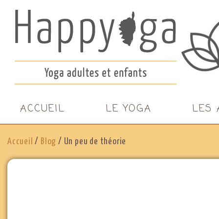
ACCUEIL
LE YOGA
LES 
Accueil
/
Blog
/
Un peu de théorie