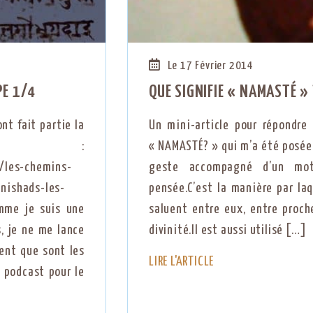
Le 17 Février 2014
PE 1/4
QUE SIGNIFIE « NAMASTÉ » 
nt fait partie la
Un mini-article pour répondre 
Yoga :
« NAMASTÉ? » qui m’a été posée
s/les-chemins-
geste accompagné d’un mot
nishads-les-
pensée.C’est la manière par laq
me je suis une
saluent entre eux, entre proch
, je ne me lance
divinité.Il est aussi utilisé […]
ent que sont les
LIRE L'ARTICLE
 podcast pour le