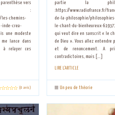
e parenthèse vers
partie la phi
me :
:https://www.radiofrance.fr/fr
s/les-chemins-
de-la-philosophie/philosophies
l-inde-crea-
le-chant-du-bienheureux-619377
is une modeste
qui veut dire en sanscrit « le 
e me lance dans
de Dieu ». Vous allez entendre 
 à relayer ces
et de renoncement. A pri
contradictoires, mais […]
LIRE L'ARTICLE
Un peu de théorie
(0 avis)