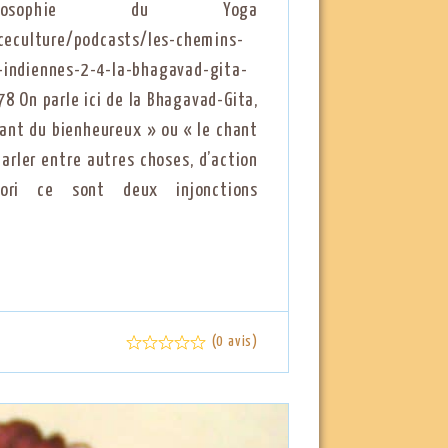
losophie du Yoga
anceculture/podcasts/les-chemins-
-indiennes-2-4-la-bhagavad-gita-
8 On parle ici de la Bhagavad-Gita,
chant du bienheureux » ou « le chant
parler entre autres choses, d’action
ori ce sont deux injonctions
(0 avis)